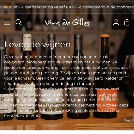
Verder
 uit - ✓ gratis levering vanaf €100 - ✓ geserveerd in de tophoreca
✓ 
naar
inhoud
Wi
Zoeken
Uw
Accou
Levende wijnen
Deze wijnen behoren tot meerdere categorieën, zoals
biologisch, biodynamisch, duurzaam en natuurwijnen. Ze
bieden een unieke ervaring - een andere planeet van sensaties,
puur natuurlijk en plezierig. Ze zijn op maat gemaakt en goed
voor je lichaam. Geen chemicaliën in de wijngaard, kelder of
fles, dus je voelt je de volgende dag in topvorm.
Supermarktwijnen en die van grote huizen kunnen allerlei
problemen verdoezelen met chemicaliën, maar dat heeft
nadelige gevolgen voor je lichaam, hoofd en ziel. Levende
wijnen hebben geen last van externe besmetting. Probeer deze
wijnen eens en ontdek de verrukking zoals de rosé van Clos
Centeilles uit 2018