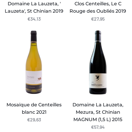
Domaine La Lauzeta, '
Clos Centeilles, Le C
Lauzeta', St Chinian 2019
Rouge des Oubliés 2019
€34,13
€27,95
Mosaïque
Domaine
de
La
Centeilles
Lauzeta,
blanc
Mezura,
2021
St
Chinian
MAGNUM
(1,5
L)
2015
Mosaïque de Centeilles
Domaine La Lauzeta,
blanc 2021
Mezura, St Chinian
MAGNUM (1,5 L) 2015
€29,63
€57,94