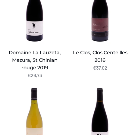
St
2016
Chinian
rouge
2019
Domaine La Lauzeta,
Le Clos, Clos Centeilles
Mezura, St Chinian
2016
rouge 2019
€37,02
€26,73
Clos
Domaine
Centeilles,
La
Le
Lauzeta,
C
Mezura,
blanc
St
des
Chinian
oubliés
rouge