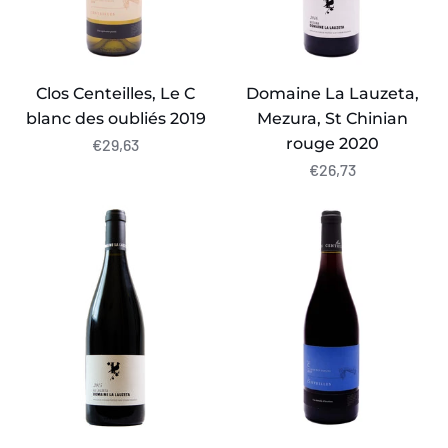
2019
2020
Clos Centeilles, Le C
Domaine La Lauzeta,
blanc des oubliés 2019
Mezura, St Chinian
rouge 2020
€29,63
€26,73
Domaine
Clos
La
Centeilles,
Lauzeta,
Le
'
C
Lauzeta',
Rouge
St
des
Chinian
Oubliés
2019
2019