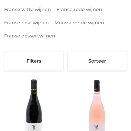
Franse witte wijnen
Franse rode wijnen
Franse rosé wijnen
Mousserende wijnen
Franse dessertwijnen
Sorteer
Filters
Sorteer
Sorteer
Domaine
Domaine
La
la
Lauzeta,
Lauzeta,
Corteza
Corteza
rouge,
rosé
St
2022
Chinian
2021