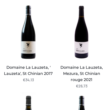
Domaine
Domaine
La
La
Lauzeta,
Lauzeta,
'
Mezura,
Lauzeta',
St
St
Chinian
Chinian
rouge
2017
2021
Domaine La Lauzeta, '
Domaine La Lauzeta,
Lauzeta', St Chinian 2017
Mezura, St Chinian
rouge 2021
€34,13
€26,73
Domaine
Domaine
La
La
Lauzeta,
Lauzeta,