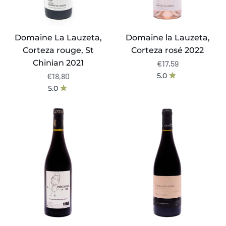
Domaine La Lauzeta,
Domaine la Lauzeta,
Corteza rouge, St
Corteza rosé 2022
Chinian 2021
€17,59
€18,80
5.0
5.0
Frère
Clos
sauvage
Centeilles,
de
Carignanissime
Bas
2021
Aumelas
-
Natuurwijn
rouge