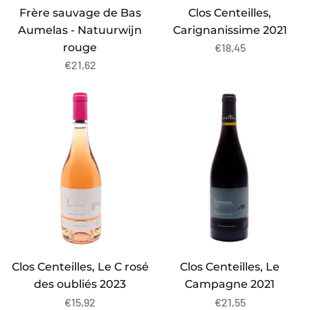
Frère sauvage de Bas
Clos Centeilles,
Aumelas - Natuurwijn
Carignanissime 2021
rouge
€18,45
€21,62
Clos
Clos
Centeilles,
Centeilles,
Le
Le
C
Campagne
rosé
2021
des
oubliés
2023
Clos Centeilles, Le C rosé
Clos Centeilles, Le
des oubliés 2023
Campagne 2021
€15,92
€21,55