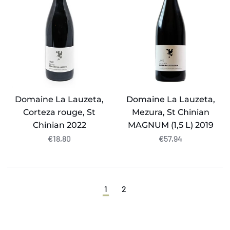
Corteza
Mezura,
rouge,
St
St
Chinian
Chinian
MAGNUM
2022
(1,5
L)
2019
Domaine La Lauzeta,
Domaine La Lauzeta,
Corteza rouge, St
Mezura, St Chinian
Chinian 2022
MAGNUM (1,5 L) 2019
€18,80
€57,94
1
2