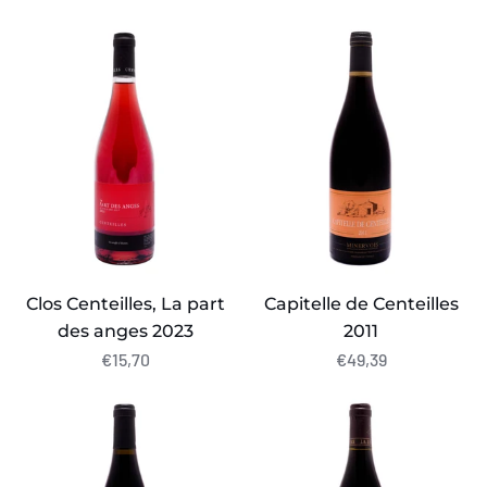
Clos
Capitelle
Centeilles,
de
La
Centeilles
part
2011
des
anges
2023
Clos Centeilles, La part
Capitelle de Centeilles
des anges 2023
2011
€15,70
€49,39
Domaine
Le
La
Clos,
Lauzeta,
Clos
Mezura,
Centeilles