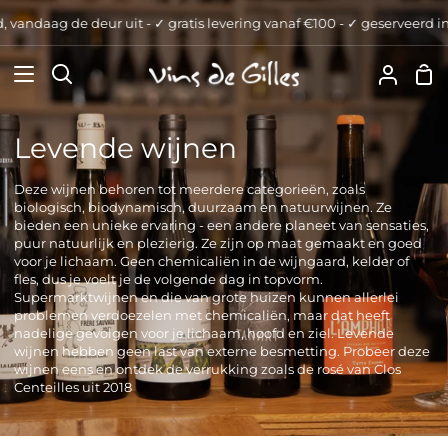
Verder
vandaag de deur uit - ✓ gratis levering vanaf €100 - ✓ geserveerd in d
naar
inhoud
Wi
Zoeken
Uw
Accou
Levende wijnen
Deze wijnen behoren tot meerdere categorieën, zoals
biologisch, biodynamisch, duurzaam en natuurwijnen. Ze
bieden een unieke ervaring - een andere planeet van sensaties,
puur natuurlijk en plezierig. Ze zijn op maat gemaakt en goed
voor je lichaam. Geen chemicaliën in de wijngaard, kelder of
fles, dus je voelt je de volgende dag in topvorm.
Supermarktwijnen en die van grote huizen kunnen allerlei
problemen verdoezelen met chemicaliën, maar dat heeft
nadelige gevolgen voor je lichaam, hoofd en ziel. Levende
wijnen hebben geen last van externe besmetting. Probeer deze
wijnen eens en ontdek de verrukking zoals de rosé van Clos
Centeilles uit 2018