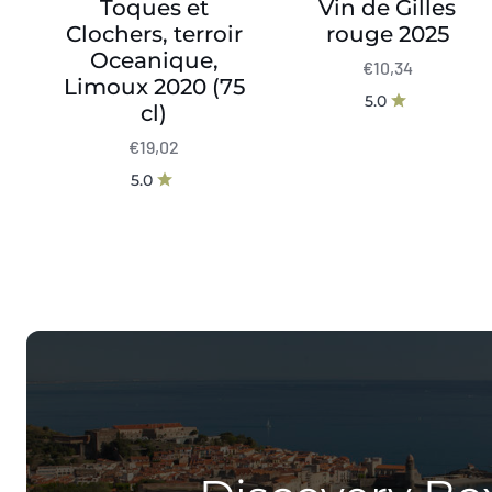
Toques et
Vin de Gilles
Clochers, terroir
rouge 2025
Oceanique,
€10,34
Limoux 2020 (75
5.0
cl)
€19,02
5.0