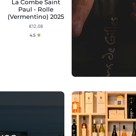
La Combe Saint
Paul - Rolle
(Vermentino) 2025
€12,08
4.5
Discovery
Box
Vin
Blanc