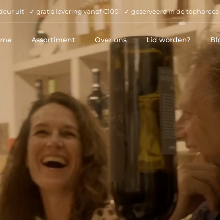
eur uit - ✓ gratis levering vanaf €100 - ✓ geserveerd in de tophoreca
ome
Assortiment
Over ons
Lid worden?
Bl