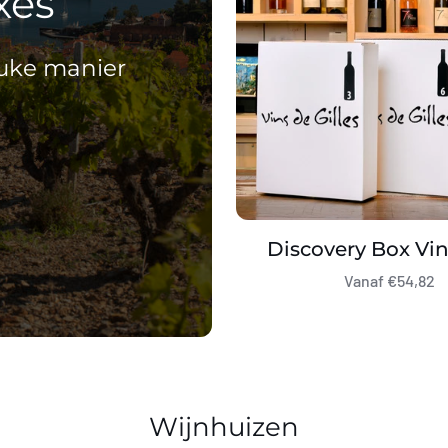
xes
euke manier
Discovery Box Vin
Vanaf €54,82
Wijnhuizen