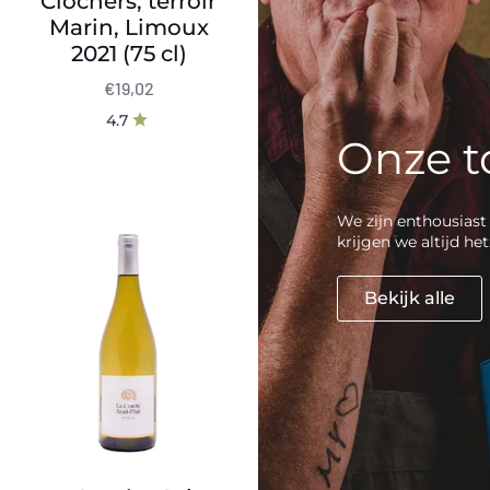
Clochers, terroir
Marin, Limoux
2021 (75 cl)
€19,02
4.7
Onze t
We zijn enthousiast 
La
krijgen we altijd h
Combe
Saint
Bekijk alle
Paul
-
Rolle
(Vermentino)
2025