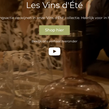
Les Vins d'Été
gsactie op wijnen in onze 'Vins d'Été' collectie. Heerlijk voor in
Shop hier
Bekijk ons verhaal hieronder
Toneelstuk