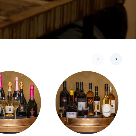
De
vorig
volgende