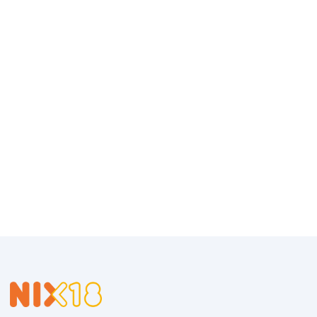
over de beste wijn/spijs combinatie. De kracht van het
persoonlijk advies is een onderdeel waardoor Vins de
Gilles in eerste instantie groot is geworden. Veel
klanten hebben vertrouwen in advies van Gilles en
keren regelmatig terug.
Hoogwaardige kwaliteit
Bij Vins de Gilles wordt er continu gekeken naar de
kwaliteit van de wijn. Door nieuwe wijnen grondig te
testen op smaak wordt de kwaliteit gegarandeerd. Bij
het testen wordt rekening gehouden met de smaak
van Gilles die al dertig jaar niemand teleurgesteld heeft
en wordt de wijn vergeleken met voorgaande jaren.