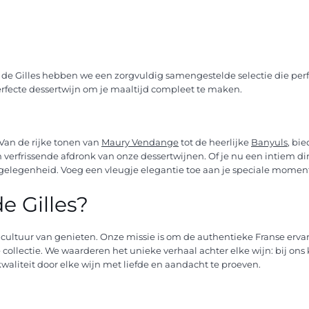
ins de Gilles hebben we een zorgvuldig samengestelde selectie die perf
e perfecte dessertwijn om je maaltijd compleet te maken.
 Van de rijke tonen van
Maury Vendange
tot de heerlijke
Banyuls
, bi
 verfrissende afdronk van onze dessertwijnen. Of je nu een intiem din
lke gelegenheid. Voeg een vleugje elegantie toe aan je speciale mome
e Gilles?
e cultuur van genieten. Onze missie is om de authentieke Franse erva
lectie. We waarderen het unieke verhaal achter elke wijn: bij ons ko
aliteit door elke wijn met liefde en aandacht te proeven.