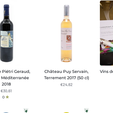
Château
Vins
Puy
de
Servain,
Gilles
Terrement
cadea
née
2017
(50
cl)
Piétri Geraud,
Château Puy Servain,
Vins d
 Méditerranée
Terrement 2017 (50 cl)
2018
€24,62
€30,61
0
Domaine
Domai