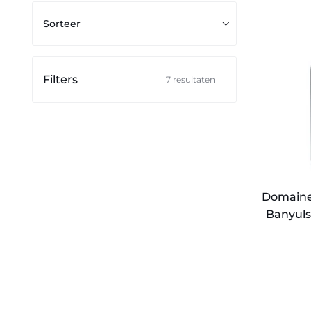
Sorteer
Domaine
Sorteer
Piétri
Geraud,
Banyuls
Méditerra
Filters
7 resultaten
2018
Domaine 
Banyuls
Domaine