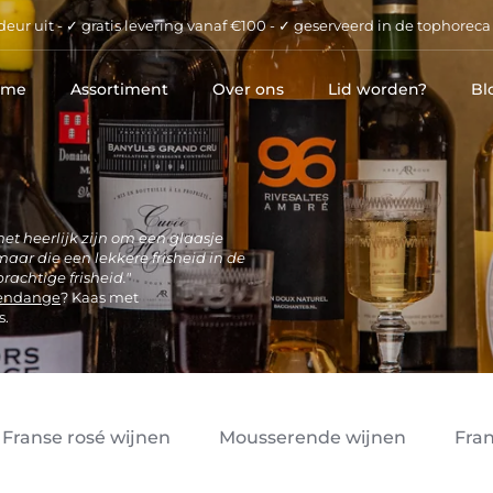
eur uit - ✓ gratis levering vanaf €100 - ✓ geserveerd in de tophoreca
ome
Assortiment
Over ons
Lid worden?
Bl
et heerlijk zijn om een glaasje
, maar die een lekkere frisheid in de
rachtige frisheid."
endange
? Kaas met
s.
Franse rosé wijnen
Mousserende wijnen
Fran