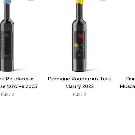
x
Pouderoux
Poude
Tuilé
Musca
Maury
de
2022
Rivesa
2025
(75
cl)
e Pouderoux
Domaine Pouderoux Tuilé
Do
se tardive 2023
Maury 2022
Muscat
€32,13
€32,13