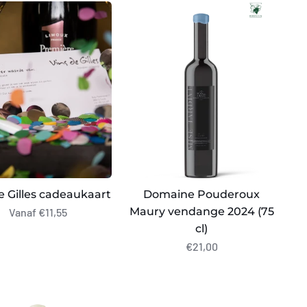
Domaine
Pouderoux
Maury
ukaart
vendange
2024
(75
cl)
e Gilles cadeaukaart
Domaine Pouderoux
Maury vendange 2024 (75
Vanaf €11,55
cl)
€21,00
ne