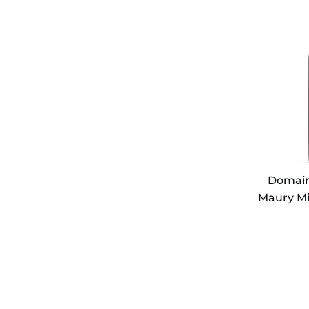
Pouderou
Maury
Mise
tardive
2023
Domain
Maury Mi