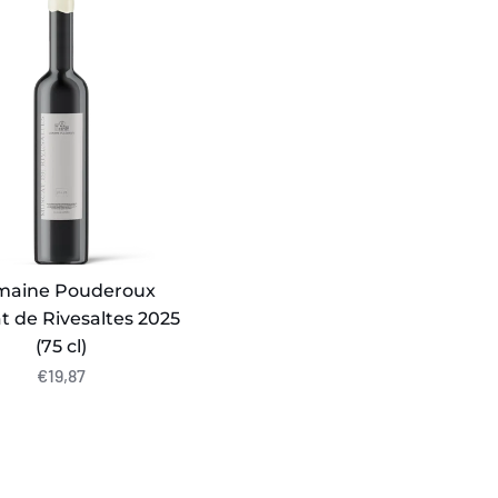
roux
t
ltes
maine Pouderoux
 de Rivesaltes 2025
(75 cl)
€19,87