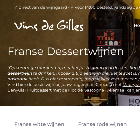
Verder
✓ direct van de wijngaard - ✓ voor 14:00 besteld, vandaag de d
naar
inhoud
H
Franse Dessertwijnen
"Op sommige momenten, met het juiste gerecht of dessert, kan h
dessertwijn
te drinken. Ik zoek altijd een wijn die niet te zoet is
nasmaak heeft. Dus niet te stroperig, maar lekker zoet met een p
Vind hier de beste wijn bij jouw nagerecht. Chocola met
Maury v
Banyuls
? Fruitdessert met de
Floc de Gascogne
? Allemaal kanjer
Franse witte wijnen
Franse rode wijnen