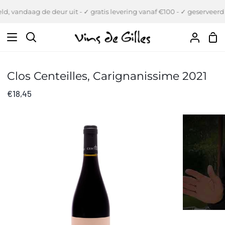
Verder
d, vandaag de deur uit - ✓ gratis levering vanaf €100 - ✓ geserveerd 
naar
inhoud
Wi
Zoeken
Uw
Accou
Clos Centeilles, Carignanissime 2021
€18,45