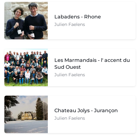
Labadens - Rhone
Julien Faelens
Les Marmandais - l' accent du
Sud Ouest
Julien Faelens
Chateau Jolys - Jurançon
Julien Faelens