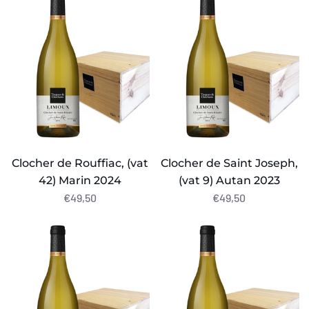
de
de
Rouffiac,
Saint
(vat
Joseph,
42)
(vat
Marin
9)
2024
Autan
2023
Clocher de Rouffiac, (vat
Clocher de Saint Joseph,
42) Marin 2024
(vat 9) Autan 2023
€49,50
€49,50
Clocher
Clocher
de
de
Saint
St
Sernin
Hilaire,
(vat
(vat