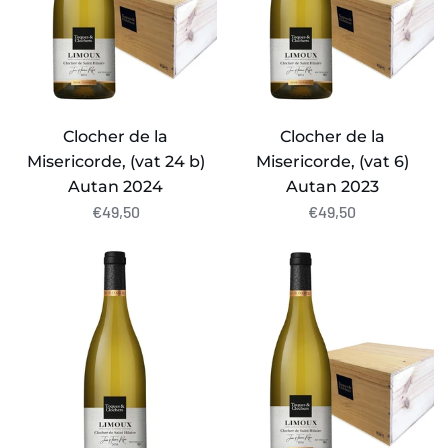
24
6)
b)
Autan
Autan
2023
2024
Clocher de la
Clocher de la
Misericorde, (vat 24 b)
Misericorde, (vat 6)
Autan 2024
Autan 2023
€49,50
€49,50
Clocher
Clocher
de
de
Magrie
Malras,
(vat
(vat
31b),
15)
Autan
Oceanique
2024
2023