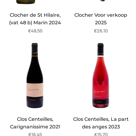
Clocher de St Hilaire,
Clocher Voor verkoop
(vat 48 b) Marin 2024
2025
€49,50
€26,10
Clos
Clos
Centeilles,
Centeilles,
Carignanissime
La
2021
part
des
anges
2023
Clos Centeilles,
Clos Centeilles, La part
Carignanissime 2021
des anges 2023
€18,45
€15,70