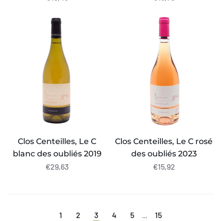
Clos
Clos
Centeilles,
Centeilles,
Le
Le
C
C
blanc
rosé
des
des
oubliés
oubliés
2019
2023
Clos Centeilles, Le C
Clos Centeilles, Le C rosé
blanc des oubliés 2019
des oubliés 2023
€29,63
€15,92
1
2
3
4
5
15
…