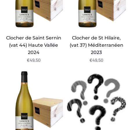
44)
37)
Haute
Méditerranéen
Vallée
2023
2024
Clocher de Saint Sernin
Clocher de St Hilaire,
(vat 44) Haute Vallée
(vat 37) Méditerranéen
2024
2023
€49,50
€49,50
Clocher
Clocher
de
Voor
St
verkoop
Hilaire,
2025
(vat
48
b)
Marin
2024