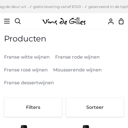
Verder
 deur uit - ✓ gratis levering vanaf €100 - ✓ geserveerd in de tophore
naar
inhoud
Wi
Zoeken
Uw
Accou
Producten
Franse witte wijnen
Franse rode wijnen
Franse rosé wijnen
Mousserende wijnen
Franse dessertwijnen
Sorteer
Filters
Sorteer
Sorteer
Clocher
Clocher