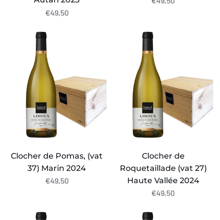
€49,50
€49,50
Clocher
Clocher
de
de
Pomas,
Roquetaillade
(vat
(vat
37)
27)
Marin
Haute
2024
Vallée
2024
Clocher de Pomas, (vat
Clocher de
37) Marin 2024
Roquetaillade (vat 27)
Haute Vallée 2024
€49,50
€49,50
Clocher
Clocher