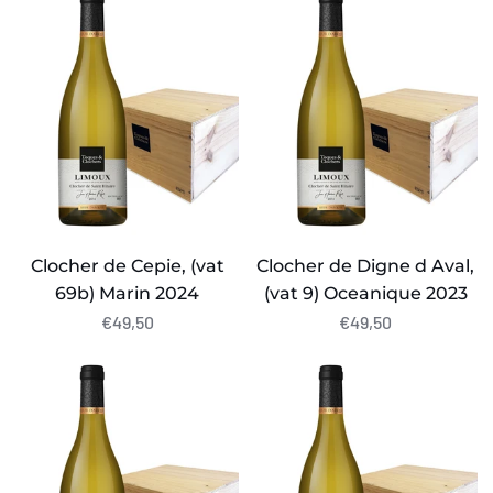
de
de
Cepie,
Digne
(vat
d
69b)
Aval,
Marin
(vat
2024
9)
Oceanique
2023
Clocher de Cepie, (vat
Clocher de Digne d Aval,
69b) Marin 2024
(vat 9) Oceanique 2023
€49,50
€49,50
Clocher
Clocher
de
de
la
la
Misericorde,
Misericorde,
(vat
(vat