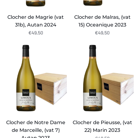
Clocher de Magrie (vat
Clocher de Malras, (vat
31b), Autan 2024
15) Oceanique 2023
€49,50
€49,50
Clocher
Clocher
de
de
Notre
Pieusse,
Dame
(vat
de
22)
Marceille,
Marin
(vat
2023
7)
Autan
2023
Clocher de Notre Dame
Clocher de Pieusse, (vat
de Marceille, (vat 7)
22) Marin 2023
Autan 2023