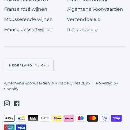
Franse rosé wijnen
Algemene voorwaarden
Mousserende wijnen
Verzendbeleid
Franse dessertwijnen
Retourbeleid
Valuta
NEDERLAND (NL €)
Algemene voorwaarden © Vins de Gilles 2026
|
Powered by
Shopify
Instagram
Facebook
Apple
Bancontact
Blik
Google
Ideal
Klarna
Maestro
Master
Mobilepay
Shopify
Geaccepteerde