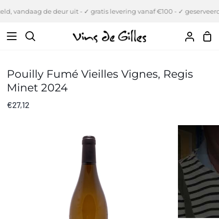
Verder
ld, vandaag de deur uit - ✓ gratis levering vanaf €100 - ✓ geserveerd
naar
inhoud
Wi
Zoeken
Uw
Accou
Pouilly Fumé Vieilles Vignes, Regis
Minet 2024
€27,12