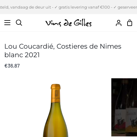
Verder
eld, vandaag de deur uit - ✓ gratis levering vanaf €100 - ✓ geserveer
naar
inhoud
Wi
Zoeken
Uw
Accou
Lou Coucardié, Costieres de Nimes
blanc 2021
€36,87