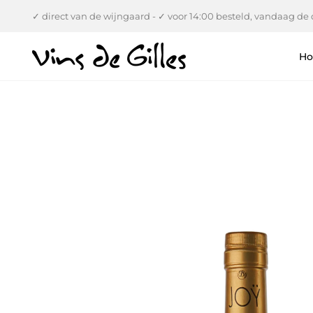
Verder
✓ direct van de wijngaard - ✓ voor 14:00 besteld, vandaag de d
naar
inhoud
H