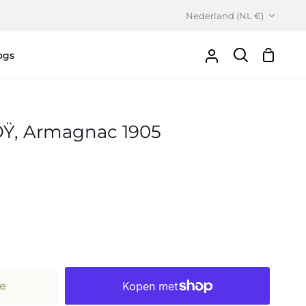
Valuta
Nederland (NL €)
ogs
Winke
Uw
Zoeken
Account
JOŸ, Armagnac 1905
e