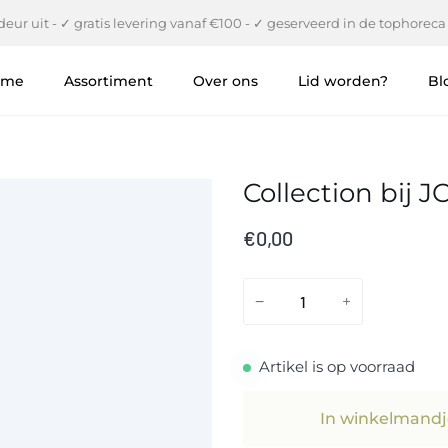
eur uit - ✓ gratis levering vanaf €100 - ✓ geserveerd in de tophoreca
ome
Assortiment
Over ons
Lid worden?
Bl
Collection bij 
€0,00
−
+
Artikel is op voorraad
In winkelmandj