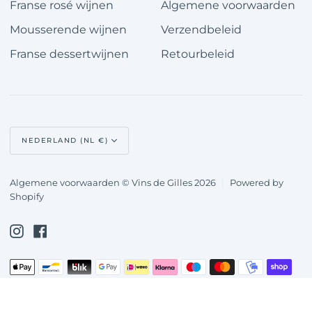
Franse rosé wijnen
Algemene voorwaarden
Mousserende wijnen
Verzendbeleid
Franse dessertwijnen
Retourbeleid
Valuta
NEDERLAND (NL €)
Algemene voorwaarden © Vins de Gilles 2026
|
Powered by
Shopify
Instagram
Facebook
Apple
Bancontact
Blik
Google
Ideal
Klarna
Maestro
Master
Mobilepay
Shopify
Geaccepteerde
pay
pay
pay
betaalmethodes
Unionpay
Visa