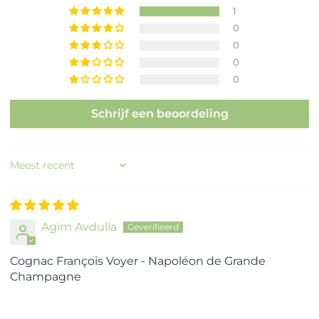
1
0
0
0
0
Schrijf een beoordeling
Sort by
Agim Avdulla
Cognac François Voyer - Napoléon de Grande
Champagne