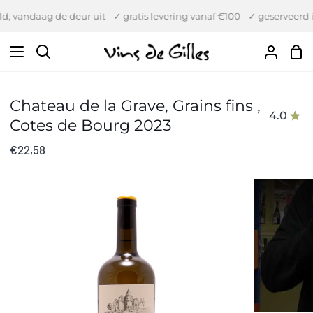
Verder
, vandaag de deur uit - ✓ gratis levering vanaf €100 - ✓ geserveerd i
naar
inhoud
Wi
Zoeken
Uw
Accou
Chateau de la Grave, Grains fins ,
4.0
Cotes de Bourg 2023
€22,58