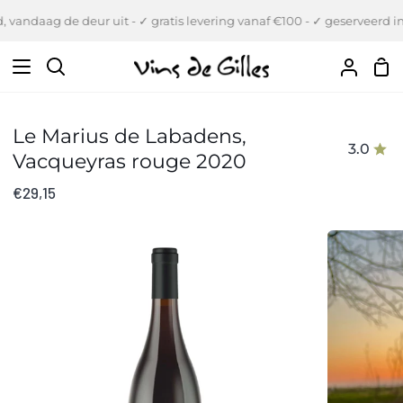
Verder
 vandaag de deur uit - ✓ gratis levering vanaf €100 - ✓ geserveerd in
naar
inhoud
Wi
Zoeken
Uw
Accou
Le Marius de Labadens,
3.0
Vacqueyras rouge 2020
€29,15