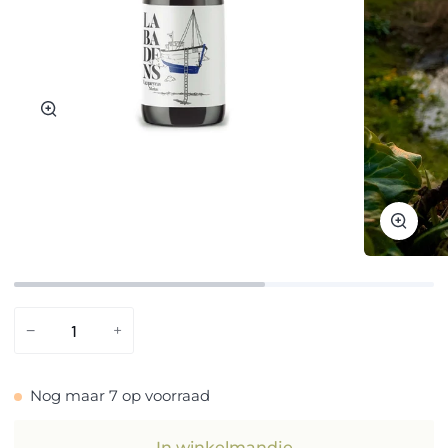
Zoom
Zoom
−
+
Nog maar
7
op voorraad
In winkelmandje