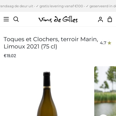
Verder
ndaag de deur uit - ✓ gratis levering vanaf €100 - ✓ geserveerd in de
naar
inhoud
Wi
Zoeken
Uw
Accou
Toques et Clochers, terroir Marin,
4.7
Limoux 2021 (75 cl)
€19,02