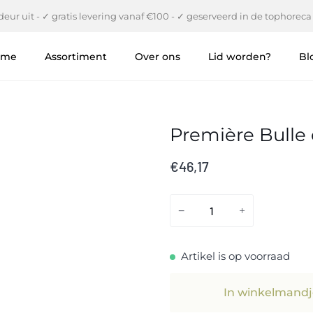
eur uit - ✓ gratis levering vanaf €100 - ✓ geserveerd in de tophoreca
ome
Assortiment
Over ons
Lid worden?
Bl
Première Bull
€46,17
−
+
Artikel is op voorraad
In winkelmandj