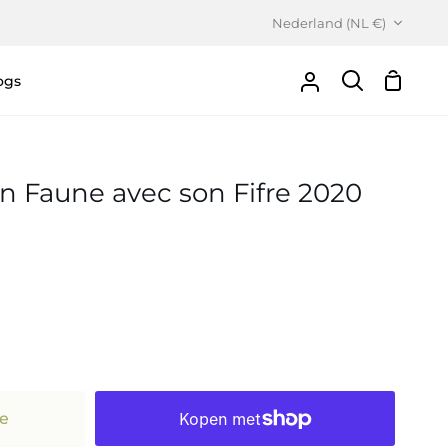
Valuta
Nederland (NL €)
ogs
Winke
Uw
Zoeken
Account
n Faune avec son Fifre 2020
e