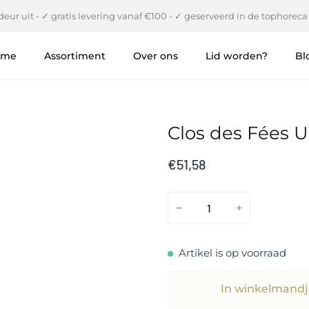
eur uit - ✓ gratis levering vanaf €100 - ✓ geserveerd in de tophoreca
ome
Assortiment
Over ons
Lid worden?
Bl
Clos des Fées U
€51,58
−
+
Artikel is op voorraad
In winkelmandj