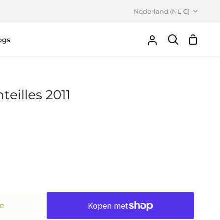
Valuta
Nederland (NL €)
ogs
Winke
Uw
Zoeken
Account
teilles 2011
e