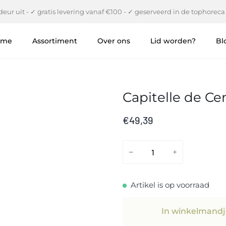
eur uit - ✓ gratis levering vanaf €100 - ✓ geserveerd in de tophoreca
ome
Assortiment
Over ons
Lid worden?
Bl
Capitelle de Cen
€49,39
−
+
Artikel is op voorraad
In winkelmandj