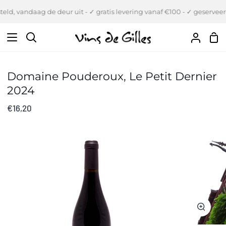
Verder
eld, vandaag de deur uit - ✓ gratis levering vanaf €100 - ✓ geserveerd
naar
inhoud
Wi
Zoeken
Uw
Accou
Domaine Pouderoux, Le Petit Dernier
2024
€16,20
Zoom