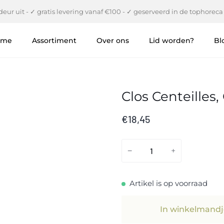
eur uit - ✓ gratis levering vanaf €100 - ✓ geserveerd in de tophoreca
ome
Assortiment
Over ons
Lid worden?
Bl
Clos Centeilles
€18,45
−
+
Artikel is op voorraad
In winkelmandj