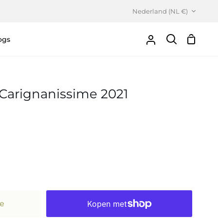
Valuta
Nederland (NL €)
ogs
Winke
Uw
Zoeken
Account
, Carignanissime 2021
e