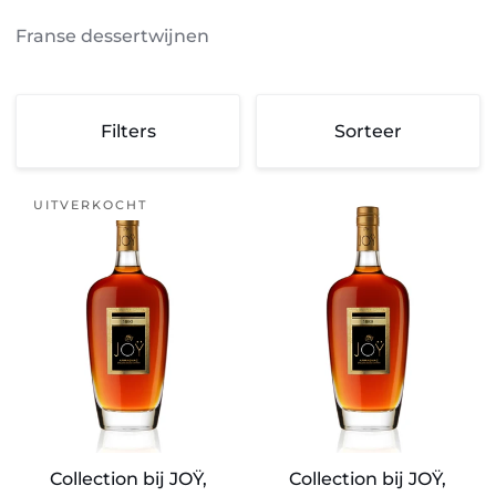
Franse dessertwijnen
Sorteer
Filters
Sorteer
Sorteer
Collection
Collection
UITVERKOCHT
bij
bij
JOŸ,
JOŸ,
Armagnac
Armagnac
1990
1989
Collection bij JOŸ,
Collection bij JOŸ,