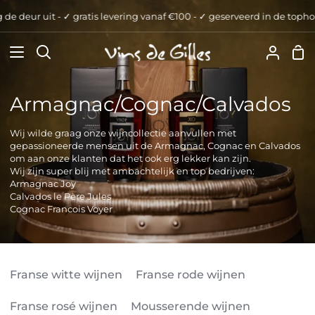
Verder
deur uit - ✓ gratis levering vanaf €100 - ✓ geserveerd in de tophorec
naar
inhoud
Wi
Zoeken
Uw
Accou
Armagnac/Cognac/Calvados
Wij wilde graag onze wijncollectie aanvullen met
gepassioneerde mensen uit de Armagnac, Cognac en Calvados
om aan onze klanten dat het ook erg lekker kan zijn.
Wij zijn super blij met ambachtelijk en top bedrijven:
Armagnac Joy
Calvados le Père Jules
Cognac Francois Voyer
Franse witte wijnen
Franse rode wijnen
Franse rosé wijnen
Mousserende wijnen