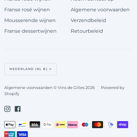
Franse rosé wijnen
Algemene voorwaarden
Mousserende wijnen
Verzendbeleid
Franse dessertwijnen
Retourbeleid
Valuta
NEDERLAND (NL €)
Algemene voorwaarden © Vins de Gilles 2026
|
Powered by
Shopify
Instagram
Facebook
Apple
Bancontact
Blik
Google
Ideal
Klarna
Maestro
Master
Mobilepay
Shopify
Geaccepteerde