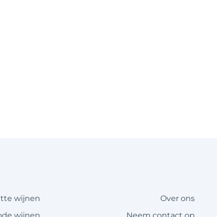
itte wijnen
Over ons
ode wijnen
Neem contact op