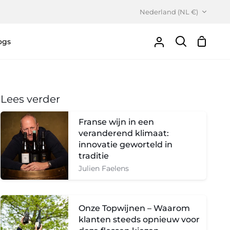
Valuta
Nederland (NL €)
ogs
Winke
Uw
Zoeken
Account
Lees verder
Franse wijn in een
veranderend klimaat:
innovatie geworteld in
traditie
Julien Faelens
Onze Topwijnen – Waarom
klanten steeds opnieuw voor