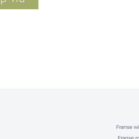
Franse w
Franse r