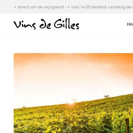
Verder
✓ direct van de wijngaard - ✓ voor 14:00 besteld, vandaag de d
naar
inhoud
H