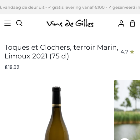
Verder
vandaag de deur uit - ✓ gratis levering vanaf €100 - ✓ geserveerd in 
naar
inhoud
Wi
Zoeken
Uw
Accou
Toques et Clochers, terroir Marin,
4.7
Limoux 2021 (75 cl)
€19,02